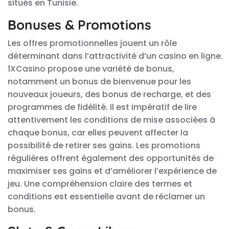
situés en Tunisie.
Bonuses & Promotions
Les offres promotionnelles jouent un rôle
déterminant dans l’attractivité d’un casino en ligne.
1XCasino propose une variété de bonus,
notamment un bonus de bienvenue pour les
nouveaux joueurs, des bonus de recharge, et des
programmes de fidélité. Il est impératif de lire
attentivement les conditions de mise associées à
chaque bonus, car elles peuvent affecter la
possibilité de retirer ses gains. Les promotions
régulières offrent également des opportunités de
maximiser ses gains et d’améliorer l’expérience de
jeu. Une compréhension claire des termes et
conditions est essentielle avant de réclamer un
bonus.