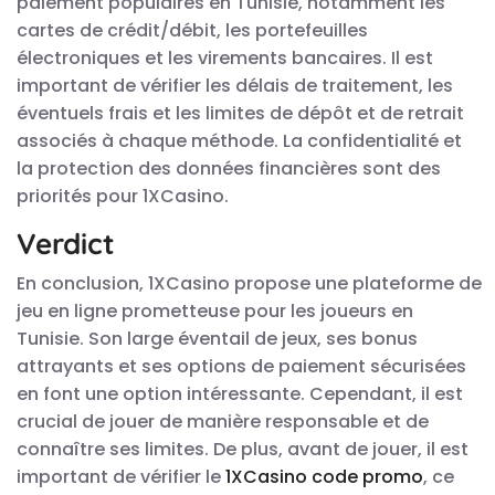
paiement populaires en Tunisie, notamment les
cartes de crédit/débit, les portefeuilles
électroniques et les virements bancaires. Il est
important de vérifier les délais de traitement, les
éventuels frais et les limites de dépôt et de retrait
associés à chaque méthode. La confidentialité et
la protection des données financières sont des
priorités pour 1XCasino.
Verdict
En conclusion, 1XCasino propose une plateforme de
jeu en ligne prometteuse pour les joueurs en
Tunisie. Son large éventail de jeux, ses bonus
attrayants et ses options de paiement sécurisées
en font une option intéressante. Cependant, il est
crucial de jouer de manière responsable et de
connaître ses limites. De plus, avant de jouer, il est
important de vérifier le
1XCasino code promo
, ce