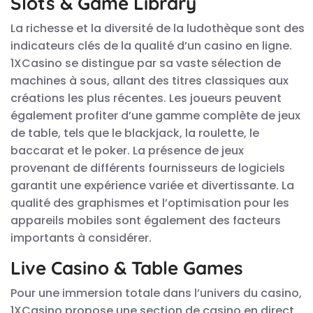
Slots & Game Library
La richesse et la diversité de la ludothèque sont des
indicateurs clés de la qualité d’un casino en ligne.
1XCasino se distingue par sa vaste sélection de
machines à sous, allant des titres classiques aux
créations les plus récentes. Les joueurs peuvent
également profiter d’une gamme complète de jeux
de table, tels que le blackjack, la roulette, le
baccarat et le poker. La présence de jeux
provenant de différents fournisseurs de logiciels
garantit une expérience variée et divertissante. La
qualité des graphismes et l’optimisation pour les
appareils mobiles sont également des facteurs
importants à considérer.
Live Casino & Table Games
Pour une immersion totale dans l’univers du casino,
1XCasino propose une section de casino en direct