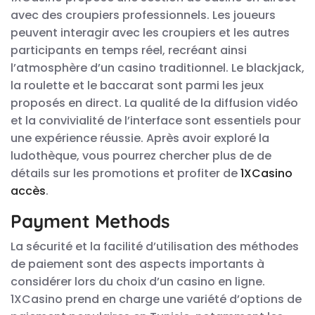
avec des croupiers professionnels. Les joueurs
peuvent interagir avec les croupiers et les autres
participants en temps réel, recréant ainsi
l’atmosphère d’un casino traditionnel. Le blackjack,
la roulette et le baccarat sont parmi les jeux
proposés en direct. La qualité de la diffusion vidéo
et la convivialité de l’interface sont essentiels pour
une expérience réussie. Après avoir exploré la
ludothèque, vous pourrez chercher plus de de
détails sur les promotions et profiter de
1XCasino
accès
.
Payment Methods
La sécurité et la facilité d’utilisation des méthodes
de paiement sont des aspects importants à
considérer lors du choix d’un casino en ligne.
1XCasino prend en charge une variété d’options de