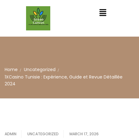
Home
Uncategorized
1XCasino Tunisie : Expérience, Guide et Revue Détaillée
2024
ADMIN
UNCATEGORIZED
MARCH 17, 2026