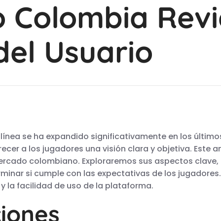
o Colombia Revi
del Usuario
ínea se ha expandido significativamente en los últimos 
cer a los jugadores una visión clara y objetiva. Este a
ercado colombiano. Exploraremos sus aspectos clave, d
erminar si cumple con las expectativas de los jugadores.
la facilidad de uso de la plataforma.
iones