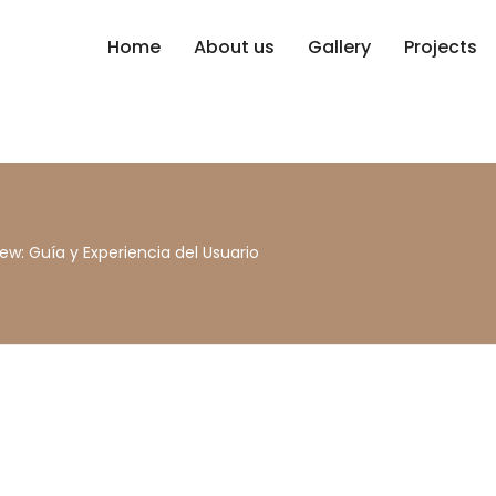
Home
About us
Gallery
Projects
w: Guía y Experiencia del Usuario