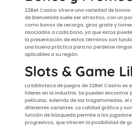
22Bet Casino ofrece una variedad de bonos 
de bienvenida suele ser atractivo, con un p
como bonos de recarga, giros gratis y torne
asociados a cada bono, ya que estos pueden i
la presentación de estos términos son funda
una buena práctica para no perderse ninguna
aplicables a su región.
Slots & Game Li
La biblioteca de juegos de 22Bet Casino es
líderes en la industria. Se pueden encontra
películas. Además de las tragamonedas, el c
diferentes variantes. La calidad gráfica y s
función de búsqueda permite a los jugadores
progresivos, que ofrecen la posibilidad de g