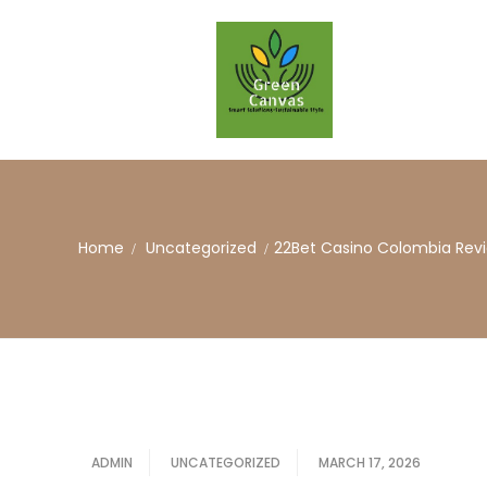
Home
Uncategorized
22Bet Casino Colombia Revie
ADMIN
UNCATEGORIZED
MARCH 17, 2026