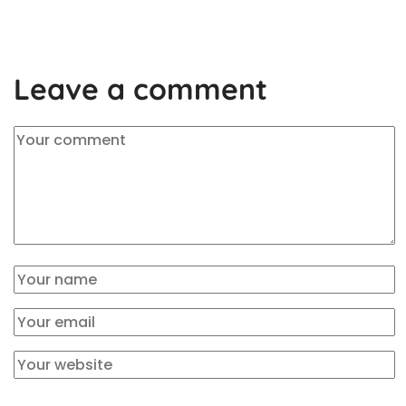
Leave a comment