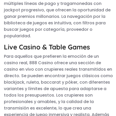
múltiples líneas de pago y tragamonedas con
jackpot progresivo, que ofrecen la oportunidad de
ganar premios millonarios. La navegación por la
biblioteca de juegos es intuitiva, con filtros para
buscar juegos por categoría, proveedor o
popularidad.
Live Casino & Table Games
Para aquellos que prefieren la emoción de un
casino real, 888 Casino ofrece una sección de
casino en vivo con crupieres reales transmitidos en
directo. Se pueden encontrar juegos clásicos como
blackjack, ruleta, baccarat y póker, con diferentes
variantes y límites de apuesta para adaptarse a
todos los presupuestos. Los crupieres son
profesionales y amables, y la calidad de la
transmisión es excelente, lo que crea una
experiencia de juego inmersiva y realista. Además