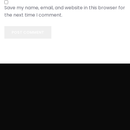
Save my name, email, and website in this browser for
the next time I comment.
POST COMMENT