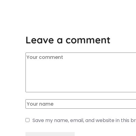
Leave a comment
Save my name, email, and website in this b