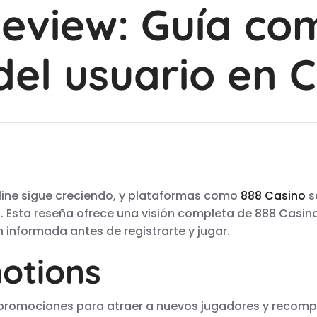
Review: Guía co
del usuario en 
line sigue creciendo, y plataformas como
888 Casino
s
 Esta reseña ofrece una visión completa de 888 Casino
informada antes de registrarte y jugar.
otions
romociones para atraer a nuevos jugadores y recompens