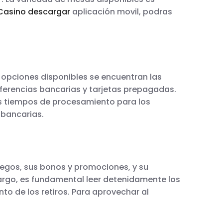
Casino descargar
aplicación movil, podras
s opciones disponibles se encuentran las
ansferencias bancarias y tarjetas prepagadas.
los tiempos de procesamiento para los
 bancarias.
juegos, sus bonos y promociones, y su
argo, es fundamental leer detenidamente los
to de los retiros. Para aprovechar al