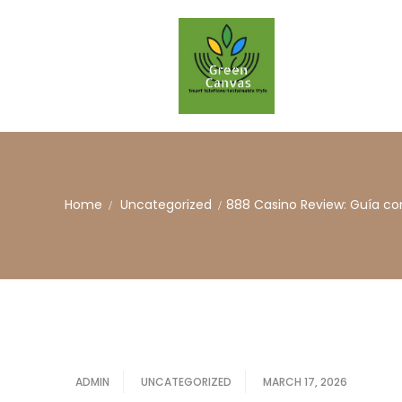
Home
Uncategorized
888 Casino Review: Guía co
ADMIN
UNCATEGORIZED
MARCH 17, 2026