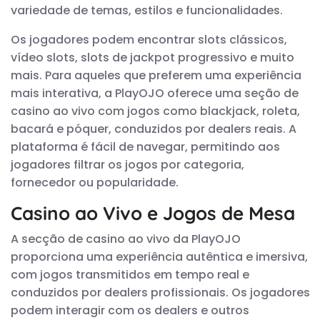
variedade de temas, estilos e funcionalidades.
Os jogadores podem encontrar slots clássicos,
vídeo slots, slots de jackpot progressivo e muito
mais. Para aqueles que preferem uma experiência
mais interativa, a PlayOJO oferece uma seção de
casino ao vivo com jogos como blackjack, roleta,
bacará e póquer, conduzidos por dealers reais. A
plataforma é fácil de navegar, permitindo aos
jogadores filtrar os jogos por categoria,
fornecedor ou popularidade.
Casino ao Vivo e Jogos de Mesa
A secção de casino ao vivo da PlayOJO
proporciona uma experiência autêntica e imersiva,
com jogos transmitidos em tempo real e
conduzidos por dealers profissionais. Os jogadores
podem interagir com os dealers e outros