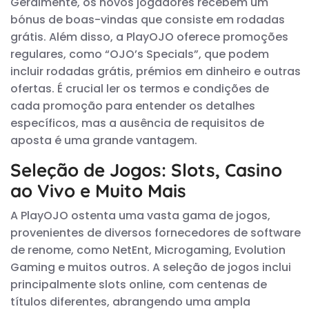
Geralmente, os novos jogadores recebem um
bónus de boas-vindas que consiste em rodadas
grátis. Além disso, a PlayOJO oferece promoções
regulares, como “OJO’s Specials”, que podem
incluir rodadas grátis, prémios em dinheiro e outras
ofertas. É crucial ler os termos e condições de
cada promoção para entender os detalhes
específicos, mas a ausência de requisitos de
aposta é uma grande vantagem.
Seleção de Jogos: Slots, Casino
ao Vivo e Muito Mais
A PlayOJO ostenta uma vasta gama de jogos,
provenientes de diversos fornecedores de software
de renome, como NetEnt, Microgaming, Evolution
Gaming e muitos outros. A seleção de jogos inclui
principalmente slots online, com centenas de
títulos diferentes, abrangendo uma ampla