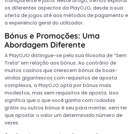
transparente e justa. Neste artigo, iremos explorar
os diferentes aspectos da PlayOJO, desde a sua
oferta de jogos até aos métodos de pagamento e
a experiência geral do utilizador.
Bónus e Promoções: Uma
Abordagem Diferente
A PlayOJO distingue-se pela sua filosofia de “Sem
Treta” em relação aos bónus. Ao contrário de
muitos casinos que oferecem bónus de boas-
vindas gigantescos com requisitos de aposta
complexos, a PlayOJO opta por bónus mais
modestos, mas sem requisitos de aposta. Isso
significa que o que você ganha com rodadas
grátis ou outros bónus é seu para manter, sem ter
que apostar o valor um determinado número de
vezes.