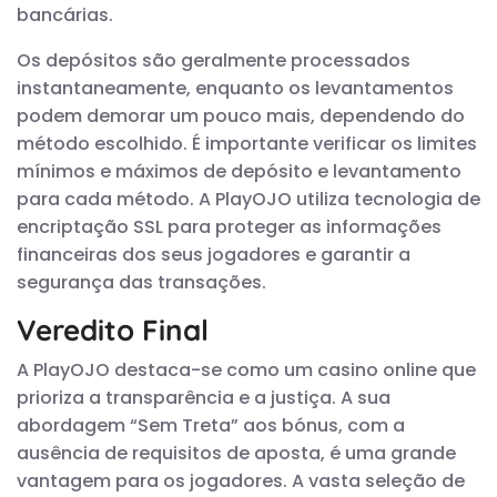
bancárias.
Os depósitos são geralmente processados
instantaneamente, enquanto os levantamentos
podem demorar um pouco mais, dependendo do
método escolhido. É importante verificar os limites
mínimos e máximos de depósito e levantamento
para cada método. A PlayOJO utiliza tecnologia de
encriptação SSL para proteger as informações
financeiras dos seus jogadores e garantir a
segurança das transações.
Veredito Final
A PlayOJO destaca-se como um casino online que
prioriza a transparência e a justiça. A sua
abordagem “Sem Treta” aos bónus, com a
ausência de requisitos de aposta, é uma grande
vantagem para os jogadores. A vasta seleção de