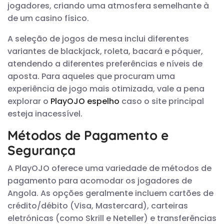
jogadores, criando uma atmosfera semelhante à
de um casino físico.
A seleção de jogos de mesa inclui diferentes
variantes de blackjack, roleta, bacará e póquer,
atendendo a diferentes preferências e níveis de
aposta. Para aqueles que procuram uma
experiência de jogo mais otimizada, vale a pena
explorar o
PlayOJO espelho
caso o site principal
esteja inacessível.
Métodos de Pagamento e
Segurança
A PlayOJO oferece uma variedade de métodos de
pagamento para acomodar os jogadores de
Angola. As opções geralmente incluem cartões de
crédito/débito (Visa, Mastercard), carteiras
eletrónicas (como Skrill e Neteller) e transferências