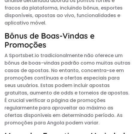
análise detalhada aborda os pontos fortes e
fracos da plataforma, incluindo bônus, esportes
disponíveis, apostas ao vivo, funcionalidades e
aplicativo móvel.
Bônus de Boas-Vindas e
Promoções
A Sportsbet.io tradicionalmente não oferece um
bônus de boas-vindas padrão como muitas outras
casas de apostas. No entanto, concentra-se em
promoções contínuas e ofertas especiais para
seus usuários. Estas podem incluir apostas
gratuitas, aumento de odds e torneios de apostas.
É crucial verificar a página de promoções
regularmente para aproveitar ao máximo as
ofertas disponíveis em determinado período. As
promoções para Angola podem variar.