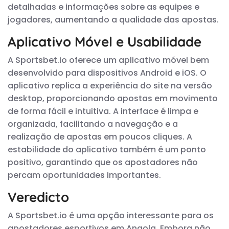
detalhadas e informações sobre as equipes e
jogadores, aumentando a qualidade das apostas.
Aplicativo Móvel e Usabilidade
A Sportsbet.io oferece um aplicativo móvel bem
desenvolvido para dispositivos Android e iOS. O
aplicativo replica a experiência do site na versão
desktop, proporcionando apostas em movimento
de forma fácil e intuitiva. A interface é limpa e
organizada, facilitando a navegação e a
realização de apostas em poucos cliques. A
estabilidade do aplicativo também é um ponto
positivo, garantindo que os apostadores não
percam oportunidades importantes.
Veredicto
A Sportsbet.io é uma opção interessante para os
apostadores esportivos em Angola. Embora não