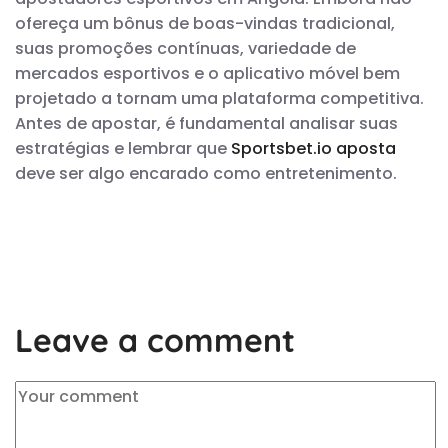
ofereça um bônus de boas-vindas tradicional,
suas promoções contínuas, variedade de
mercados esportivos e o aplicativo móvel bem
projetado a tornam uma plataforma competitiva.
Antes de apostar, é fundamental analisar suas
estratégias e lembrar que
Sportsbet.io aposta
deve ser algo encarado como entretenimento.
Leave a comment