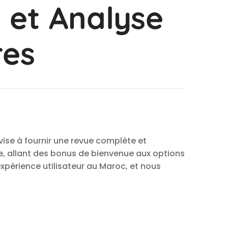
e et Analyse
res
vise à fournir une revue complète et
me, allant des bonus de bienvenue aux options
expérience utilisateur au Maroc, et nous