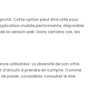
portif. Cette option peut être utile pour
application mobile performante, disponible
s de la version web. Dans certains cas, les
nce utilisateur. La diversité de son offre
tant d’atouts à prendre en compte. Comme
de parier, considérez consulter le site