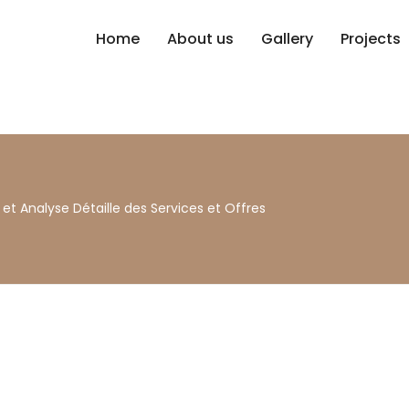
Home
About us
Gallery
Projects
 et Analyse Détaille des Services et Offres