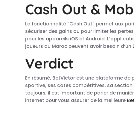
Cash Out & Mob
La fonctionnalité “Cash Out” permet aux parie
sécuriser des gains ou pour limiter les pert
pour les appareils iOS et Android. L’applicatio
joueurs du Maroc peuvent avoir besoin d’un
Verdict
En résumé, BetVictor est une plateforme de par
sportive, ses cotes compétitives, sa sectio
toujours, il est important de parier de maniè
internet pour vous assurer de la meilleure
Be