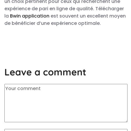
un choix pertinent pour ceux qui recherchent une
expérience de pari en ligne de qualité. Télécharger
la
Bwin application
est souvent un excellent moyen
de bénéficier d’une expérience optimale.
Leave a comment