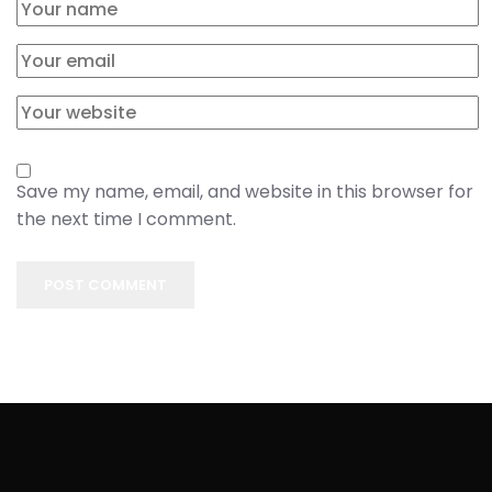
Save my name, email, and website in this browser for
the next time I comment.
POST COMMENT