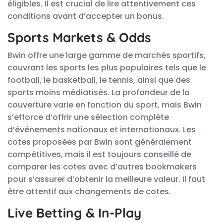
éligibles. Il est crucial de lire attentivement ces
conditions avant d’accepter un bonus.
Sports Markets & Odds
Bwin offre une large gamme de marchés sportifs,
couvrant les sports les plus populaires tels que le
football, le basketball, le tennis, ainsi que des
sports moins médiatisés. La profondeur de la
couverture varie en fonction du sport, mais Bwin
s’efforce d’offrir une sélection complète
d’événements nationaux et internationaux. Les
cotes proposées par Bwin sont généralement
compétitives, mais il est toujours conseillé de
comparer les cotes avec d’autres bookmakers
pour s’assurer d’obtenir la meilleure valeur. Il faut
être attentif aux changements de cotes.
Live Betting & In-Play