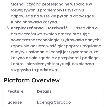
Można liczyć na profesjonalne wsparcie w
rozwiązywaniu problemów i uzyskaniu
odpowiedzi na wszelkie pytania dotyczące
funkcjonowania kasyna.
Bezpieczeństwo i Uczciwość
– Casea dba o
bezpieczeństwo swoich graczy, stosując
nowoczesne technologie szyfrowania danych i
zapewniając uczciwość gier poprzez regularne
audyty. Posiadanie licencji jest gwarancją, że
kasyno działa zgodnie z przepisami i podlega
kontroli niezależnych instytucji. Bezpieczna
rozgrywka to podstawa!
Platform Overview
Feature
Details
License
Licencja Curacao