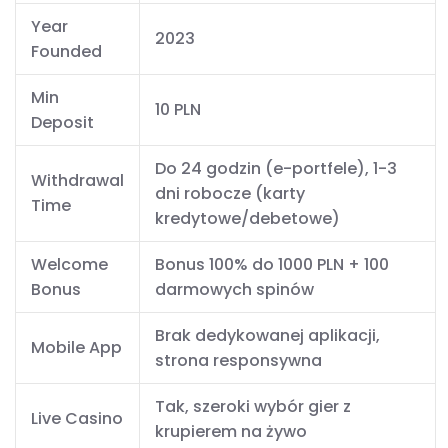
Year
2023
Founded
Min
10 PLN
Deposit
Do 24 godzin (e-portfele), 1-3
Withdrawal
dni robocze (karty
Time
kredytowe/debetowe)
Welcome
Bonus 100% do 1000 PLN + 100
Bonus
darmowych spinów
Brak dedykowanej aplikacji,
Mobile App
strona responsywna
Tak, szeroki wybór gier z
Live Casino
krupierem na żywo