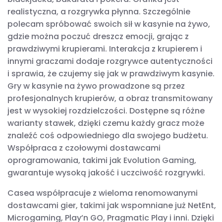
realistyczna, a rozgrywka płynna. Szczególnie
polecam spróbować swoich sił w kasynie na żywo,
gdzie można poczuć dreszcz emocji, grając z
prawdziwymi krupierami. Interakcja z krupierem i
innymi graczami dodaje rozgrywce autentyczności
i sprawia, że ​​czujemy się jak w prawdziwym kasynie.
Gry w kasynie na żywo prowadzone są przez
profesjonalnych krupierów, a obraz transmitowany
jest w wysokiej rozdzielczości. Dostępne są różne
warianty stawek, dzięki czemu każdy gracz może
znaleźć coś odpowiedniego dla swojego budżetu.
Współpraca z czołowymi dostawcami
oprogramowania, takimi jak Evolution Gaming,
gwarantuje wysoką jakość i uczciwość rozgrywki.
Casea współpracuje z wieloma renomowanymi
dostawcami gier, takimi jak wspomniane już NetEnt,
Microgaming, Play’n GO, Pragmatic Play i inni. Dzięki