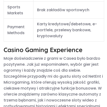
Sports
Brak zakładów sportowych
Markets
Karty kredytowe/debetowe, e-
Payment
portfele, przelewy bankowe,
Methods
kryptowaluty
Casino Gaming Experience
Moje doświadczenie z grami w Casea było bardzo
pozytywne. Jak już wspominałem, wybór gier jest
ogromny i każdy znajdzie coś dla siebie.
Szczególnie przypadły mi do gustu sloty od NetEnt i
Microgaming, które oferują wysoką jakość grafiki,
ciekawe motywy i atrakcyjne funkcje bonusowe. W
ofercie znajdziemy zarówno klasyczne automaty z
trzema bębnami, jak i nowoczesne sloty wideo z
rozbudowanymi historiami i efektami specjalnymi.