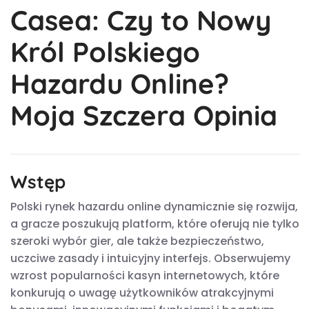
Casea: Czy to Nowy
Król Polskiego
Hazardu Online?
Moja Szczera Opinia
Wstęp
Polski rynek hazardu online dynamicznie się rozwija,
a gracze poszukują platform, które oferują nie tylko
szeroki wybór gier, ale także bezpieczeństwo,
uczciwe zasady i intuicyjny interfejs. Obserwujemy
wzrost popularności kasyn internetowych, które
konkurują o uwagę użytkowników atrakcyjnymi