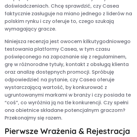
doświadczeniach. Chcę sprawdzić, czy Casea
faktycznie zasługuje na miano jednego z liderów na
polskim rynku i czy oferuje to, czego szukają
wymagający gracze.
Niniejsza recenzja jest owocem kilkutygodniowego
testowania platformy Casea, w tym czasu
poświęconego na zapoznanie się z regulaminem,
grę w różnorodne tytuły, kontakt z obsługą klienta
oraz analizę dostępnych promocji. Spróbuję
odpowiedzieć na pytanie, czy Casea oferuje
wystarczającą wartość, by konkurować z
ugruntowanymi markami w branży i czy posiada te
“coś”, co wyróżnia ją na tle konkurencji. Czy spełni
ona obietnice składane potencjalnym graczom?
Przekonajmy się razem.
Pierwsze Wrażenia & Rejestracja