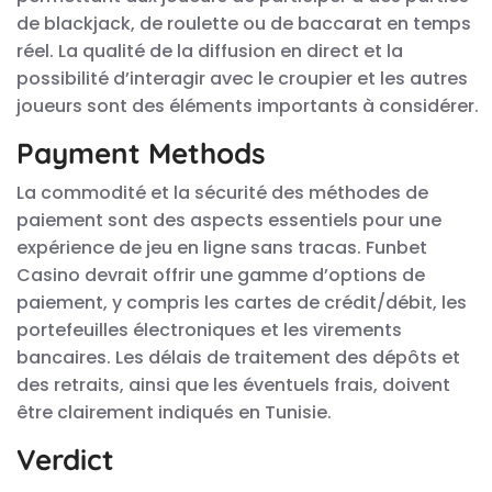
de blackjack, de roulette ou de baccarat en temps
réel. La qualité de la diffusion en direct et la
possibilité d’interagir avec le croupier et les autres
joueurs sont des éléments importants à considérer.
Payment Methods
La commodité et la sécurité des méthodes de
paiement sont des aspects essentiels pour une
expérience de jeu en ligne sans tracas. Funbet
Casino devrait offrir une gamme d’options de
paiement, y compris les cartes de crédit/débit, les
portefeuilles électroniques et les virements
bancaires. Les délais de traitement des dépôts et
des retraits, ainsi que les éventuels frais, doivent
être clairement indiqués en Tunisie.
Verdict