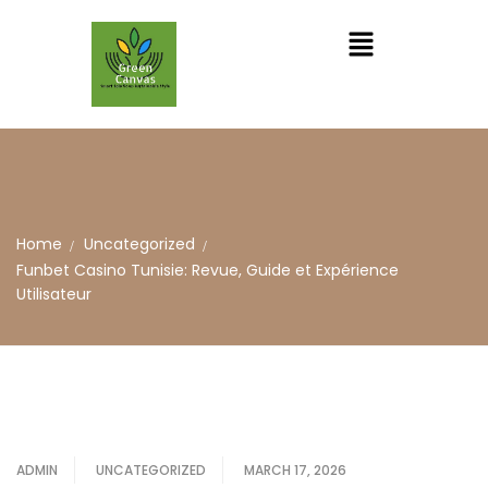
Home
Uncategorized
Funbet Casino Tunisie: Revue, Guide et Expérience
Utilisateur
ADMIN
UNCATEGORIZED
MARCH 17, 2026