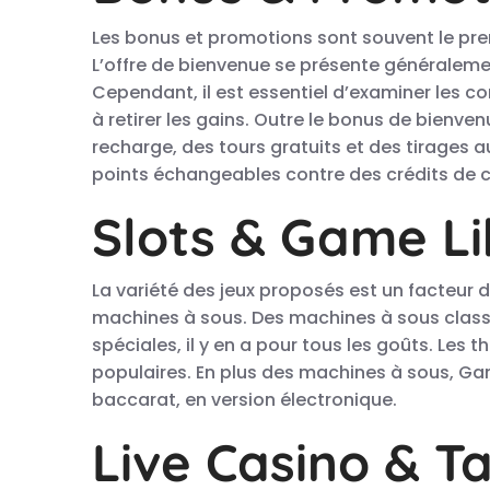
Les bonus et promotions sont souvent le prem
L’offre de bienvenue se présente généraleme
Cependant, il est essentiel d’examiner les c
à retirer les gains. Outre le bonus de bien
recharge, des tours gratuits et des tirages 
points échangeables contre des crédits de c
Slots & Game Li
La variété des jeux proposés est un facteur
machines à sous. Des machines à sous clas
spéciales, il y en a pour tous les goûts. Les t
populaires. En plus des machines à sous, Gam
baccarat, en version électronique.
Live Casino & 