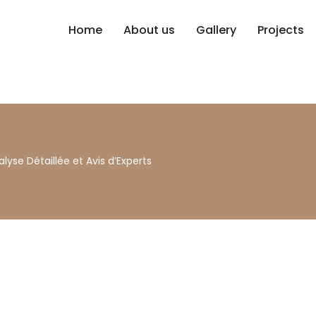
Home
About us
Gallery
Projects
yse Détaillée et Avis d’Experts