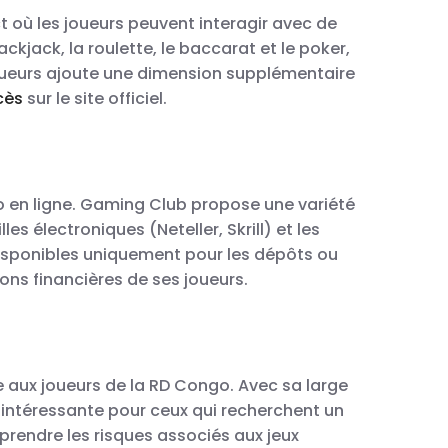
 où les joueurs peuvent interagir avec de
ckjack, la roulette, le baccarat et le poker,
s joueurs ajoute une dimension supplémentaire
cès
sur le site officiel.
 en ligne. Gaming Club propose une variété
s électroniques (Neteller, Skrill) et les
isponibles uniquement pour les dépôts ou
ons financières de ses joueurs.
e aux joueurs de la RD Congo. Avec sa large
on intéressante pour ceux qui recherchent un
prendre les risques associés aux jeux