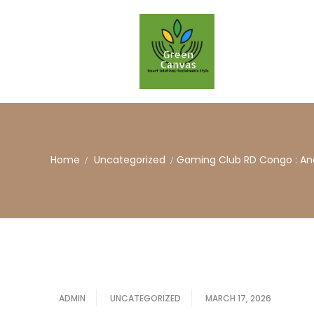
Home
Uncategorized
Gaming Club RD Congo : Anal
ADMIN
UNCATEGORIZED
MARCH 17, 2026