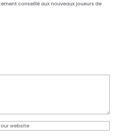
 fortement conseillé aux nouveaux joueurs de