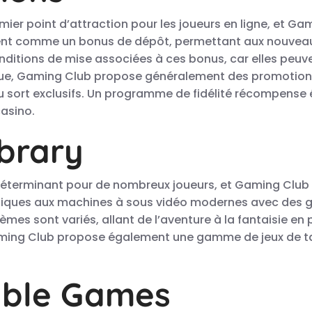
ier point d’attraction pour les joueurs en ligne, et G
nt comme un bonus de dépôt, permettant aux nouveaux j
onditions de mise associées à ces bonus, car elles peu
venue, Gaming Club propose généralement des promotions
au sort exclusifs. Un programme de fidélité récompense 
asino.
brary
 déterminant pour de nombreux joueurs, et Gaming Club
siques aux machines à sous vidéo modernes avec des g
hèmes sont variés, allant de l’aventure à la fantaisie en 
ing Club propose également une gamme de jeux de table,
Table Games