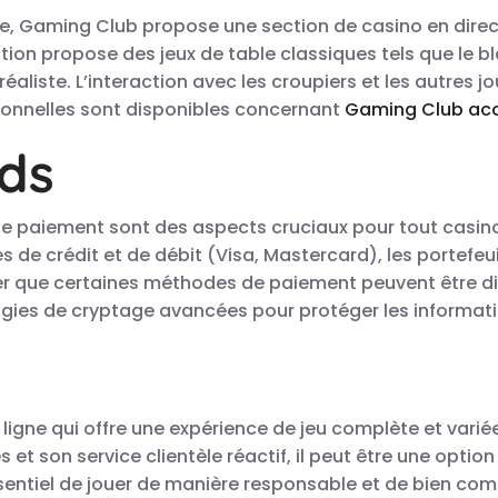
e, Gaming Club propose une section de casino en direct
ion propose des jeux de table classiques tels que le bla
 réaliste. L’interaction avec les croupiers et les autre
tionnelles sont disponibles concernant
Gaming Club ac
ds
e paiement sont des aspects cruciaux pour tout casino
e crédit et de débit (Visa, Mastercard), les portefeuille
ter que certaines méthodes de paiement peuvent être d
logies de cryptage avancées pour protéger les informati
ligne qui offre une expérience de jeu complète et varié
 et son service clientèle réactif, il peut être une opti
ssentiel de jouer de manière responsable et de bien com