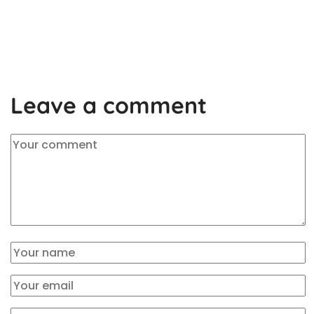
Leave a comment