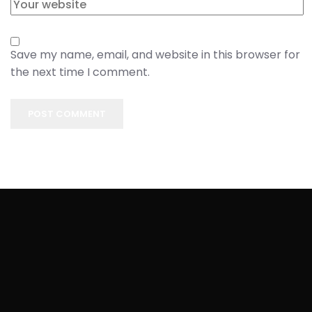
Save my name, email, and website in this browser for
the next time I comment.
POST COMMENT