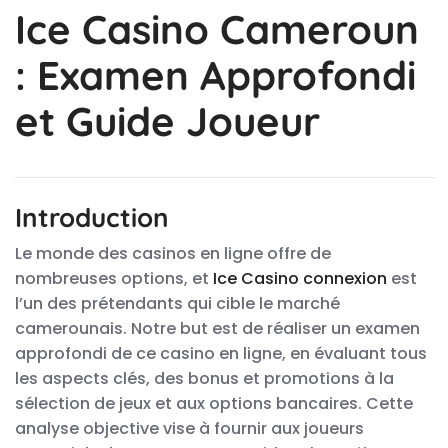
Ice Casino Cameroun
: Examen Approfondi
et Guide Joueur
Introduction
Le monde des casinos en ligne offre de
nombreuses options, et
Ice Casino connexion
est
l’un des prétendants qui cible le marché
camerounais. Notre but est de réaliser un examen
approfondi de ce casino en ligne, en évaluant tous
les aspects clés, des bonus et promotions à la
sélection de jeux et aux options bancaires. Cette
analyse objective vise à fournir aux joueurs