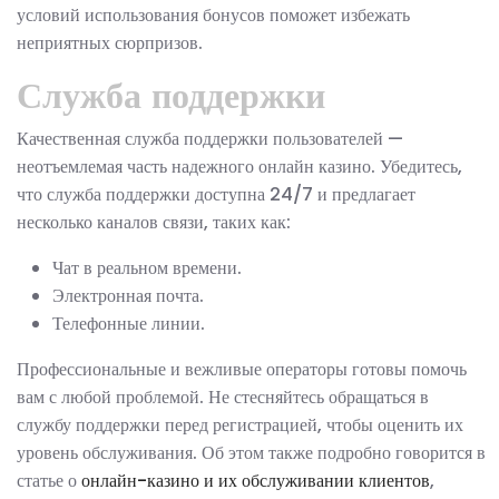
условий использования бонусов поможет избежать
неприятных сюрпризов.
Служба поддержки
Качественная служба поддержки пользователей —
неотъемлемая часть надежного онлайн казино. Убедитесь,
что служба поддержки доступна 24/7 и предлагает
несколько каналов связи, таких как:
Чат в реальном времени.
Электронная почта.
Телефонные линии.
Профессиональные и вежливые операторы готовы помочь
вам с любой проблемой. Не стесняйтесь обращаться в
службу поддержки перед регистрацией, чтобы оценить их
уровень обслуживания. Об этом также подробно говорится в
статье о
онлайн-казино и их обслуживании клиентов
,