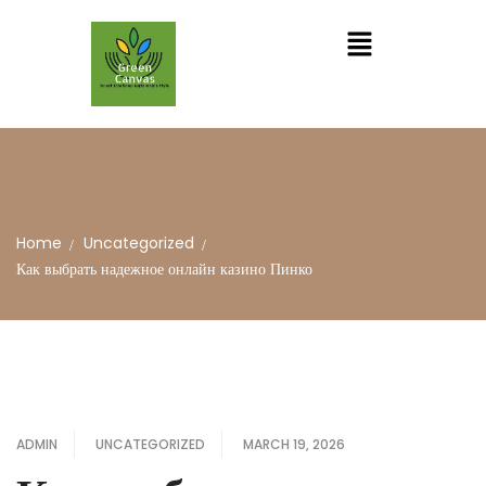
Home
Uncategorized
Как выбрать надежное онлайн казино Пинко
ADMIN
UNCATEGORIZED
MARCH 19, 2026