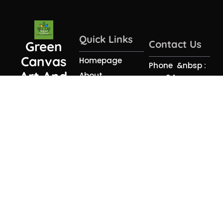
Quick Links
Contact Us
Green
Canvas
Homepage
Phone &nbsp :
Art And
About
+94
Sustaina
773022484 /
Gallery
+60
Bility
Partnerships
199716747
(PVT) LTD
Resources
Email :
Contact
sagaabstra
@gmail.com
Address :
52 1/1 ,
Kassapa
Road,
Jawatta,