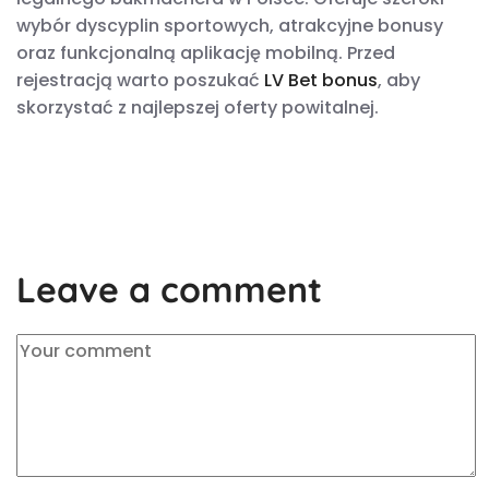
wybór dyscyplin sportowych, atrakcyjne bonusy
oraz funkcjonalną aplikację mobilną. Przed
rejestracją warto poszukać
LV Bet bonus
, aby
skorzystać z najlepszej oferty powitalnej.
Leave a comment