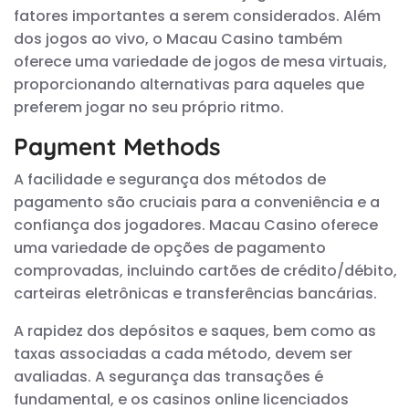
fatores importantes a serem considerados. Além
dos jogos ao vivo, o Macau Casino também
oferece uma variedade de jogos de mesa virtuais,
proporcionando alternativas para aqueles que
preferem jogar no seu próprio ritmo.
Payment Methods
A facilidade e segurança dos métodos de
pagamento são cruciais para a conveniência e a
confiança dos jogadores. Macau Casino oferece
uma variedade de opções de pagamento
comprovadas, incluindo cartões de crédito/débito,
carteiras eletrônicas e transferências bancárias.
A rapidez dos depósitos e saques, bem como as
taxas associadas a cada método, devem ser
avaliadas. A segurança das transações é
fundamental, e os casinos online licenciados