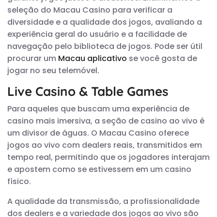
seleção do Macau Casino para verificar a
diversidade e a qualidade dos jogos, avaliando a
experiência geral do usuário e a facilidade de
navegação pelo biblioteca de jogos. Pode ser útil
procurar um
Macau aplicativo
se você gosta de
jogar no seu telemóvel.
Live Casino & Table Games
Para aqueles que buscam uma experiência de
casino mais imersiva, a seção de casino ao vivo é
um divisor de águas. O Macau Casino oferece
jogos ao vivo com dealers reais, transmitidos em
tempo real, permitindo que os jogadores interajam
e apostem como se estivessem em um casino
físico.
A qualidade da transmissão, a profissionalidade
dos dealers e a variedade dos jogos ao vivo são