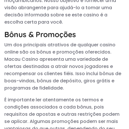
moçambicanos. Nosso objetivo é fornecer uma
visão abrangente para ajudá-lo a tomar uma
decisão informada sobre se este casino é a
escolha certa para você.
Bônus & Promoções
Um dos principais atrativos de qualquer casino
online são os bônus e promoções oferecidos.
Macau Casino apresenta uma variedade de
ofertas destinadas a atrair novos jogadores e
recompensar os clientes fiéis. Isso inclui bônus de
boas-vindas, bônus de depósito, giros grátis e
programas de fidelidade.
É importante ler atentamente os termos e
condições associados a cada bônus, pois
requisitos de apostas e outras restrições podem
se aplicar. Algumas promoções podem ser mais
vantajosas do que outras, dependendo do seu