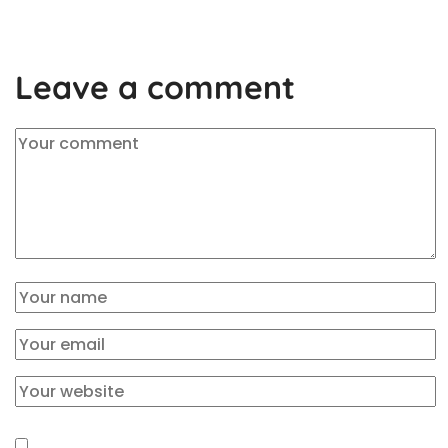
Leave a comment