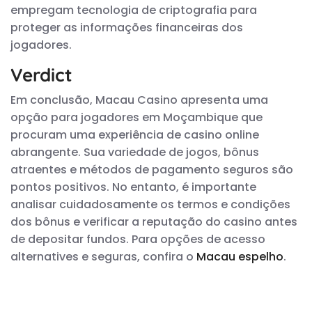
empregam tecnologia de criptografia para
proteger as informações financeiras dos
jogadores.
Verdict
Em conclusão, Macau Casino apresenta uma
opção para jogadores em Moçambique que
procuram uma experiência de casino online
abrangente. Sua variedade de jogos, bônus
atraentes e métodos de pagamento seguros são
pontos positivos. No entanto, é importante
analisar cuidadosamente os termos e condições
dos bônus e verificar a reputação do casino antes
de depositar fundos. Para opções de acesso
alternatives e seguras, confira o
Macau espelho
.