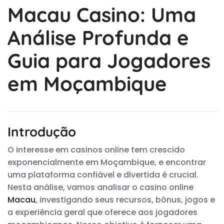
Macau Casino: Uma
Análise Profunda e
Guia para Jogadores
em Moçambique
Introdução
O interesse em casinos online tem crescido
exponencialmente em Moçambique, e encontrar
uma plataforma confiável e divertida é crucial.
Nesta análise, vamos analisar o casino online
Macau
, investigando seus recursos, bônus, jogos e
a experiência geral que oferece aos jogadores