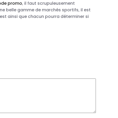
ode promo
, il faut scrupuleusement
ne belle gamme de marchés sportifs, il est
’est ainsi que chacun pourra déterminer si