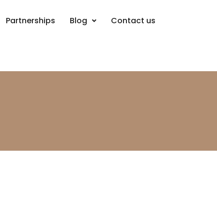
Partnerships
Blog
Contact us