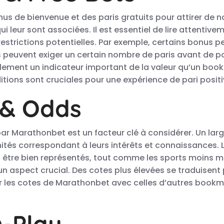
e bienvenue et des paris gratuits pour attirer de nouv
 leur sont associées. Il est essentiel de lire attentive
estrictions potentielles. Par exemple, certains bonus p
peuvent exiger un certain nombre de paris avant de pou
galement un indicateur important de la valeur qu’un boo
tions sont cruciales pour une expérience de pari positi
 & Odds
ar Marathonbet est un facteur clé à considérer. Un lar
tés correspondant à leurs intérêts et connaissances. Les
ent être bien représentés, tout comme les sports moins 
aspect crucial. Des cotes plus élevées se traduisent 
er les cotes de Marathonbet avec celles d’autres bookma
n-Play