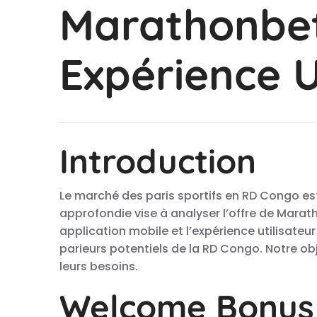
Marathonbet
Expérience U
Introduction
Le marché des paris sportifs en RD Congo es
approfondie vise à analyser l’offre de Marath
application mobile et l’expérience utilisateur
parieurs potentiels de la RD Congo. Notre obj
leurs besoins.
Welcome Bonus 