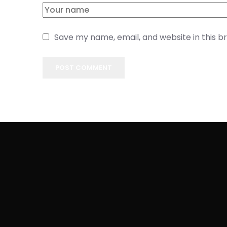
Save my name, email, and website in this b
POST COMMENT