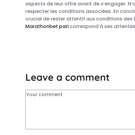
aspects de leur offre avant de s’engager. N’o
respecter les conditions associées. En concl
crucial de rester attentif aux conditions des
Marathonbet pari
correspond à ses attentes 
Leave a comment