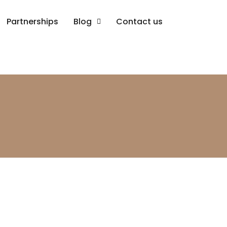
Partnerships
Blog
Contact us