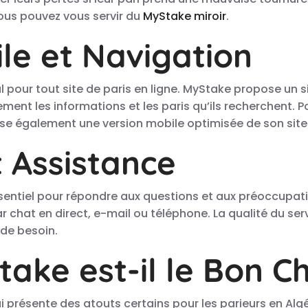
vous pouvez vous servir du
MyStake miroir
.
le et Navigation
al pour tout site de paris en ligne. MyStake propose un s
ment les informations et les paris qu’ils recherchent. Po
se également une version mobile optimisée de son site
t Assistance
ssentiel pour répondre aux questions et aux préoccupat
 chat en direct, e-mail ou téléphone. La qualité du servi
 de besoin.
take est-il le Bon C
présente des atouts certains pour les parieurs en Algé