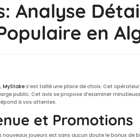
: Analyse Détai
opulaire en Alg
e,
MyStake
s’est taillé une place de choix. Cet opérateur
un large public. Cet avis se propose d’examiner minutieu
répond à vos attentes.
enue et Promotions
 les nouveaux joueurs est sans aucun doute le bonus d