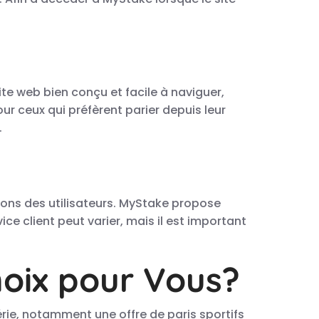
ite web bien conçu et facile à naviguer,
ur ceux qui préfèrent parier depuis leur
.
ions des utilisateurs. MyStake propose
ce client peut varier, mais il est important
hoix pour Vous?
rie, notamment une offre de paris sportifs