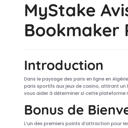
MyStake Avis
Bookmaker P
Introduction
Dans le paysage des paris en ligne en Algéri
paris sportifs aux jeux de casino, attirant 
vous aider à déterminer si cette plateforme 
Bonus de Bienv
L’un des premiers points d’attraction pour