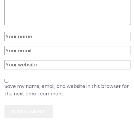
Save my name, email, and website in this browser for
the next time I comment.
POST COMMENT