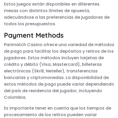
Estos juegos están disponibles en diferentes
mesas con distintos límites de apuesta,
adecuándose a las preferencias de jugadores de
todos los presupuestos.
Payment Methods
Parimatch Casino ofrece una variedad de métodos
de pago para facilitar los depósitos y retiros de los
jugadores. Estos métodos incluyen tarjetas de
crédito y débito (Visa, Mastercard), billeteras
electrónicas (Skrill, Neteller), transferencias
bancarias y criptomonedas. La disponibilidad de
estos métodos de pago puede variar dependiendo
del país de residencia del jugador, incluyendo
Colombia.
Es importante tener en cuenta que los tiempos de
procesamiento de los retiros pueden variar