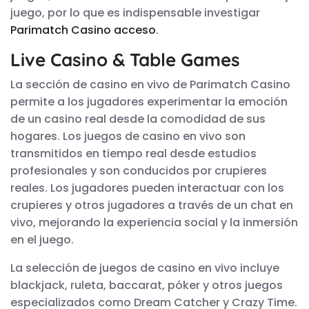
juego, por lo que es indispensable investigar
Parimatch Casino acceso
.
Live Casino & Table Games
La sección de casino en vivo de Parimatch Casino
permite a los jugadores experimentar la emoción
de un casino real desde la comodidad de sus
hogares. Los juegos de casino en vivo son
transmitidos en tiempo real desde estudios
profesionales y son conducidos por crupieres
reales. Los jugadores pueden interactuar con los
crupieres y otros jugadores a través de un chat en
vivo, mejorando la experiencia social y la inmersión
en el juego.
La selección de juegos de casino en vivo incluye
blackjack, ruleta, baccarat, póker y otros juegos
especializados como Dream Catcher y Crazy Time.