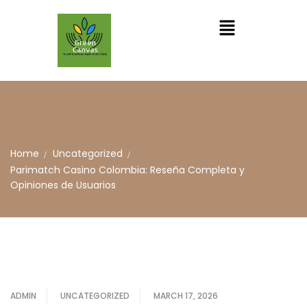
Home
Uncategorized
Parimatch Casino Colombia: Reseña Completa y
Opiniones de Usuarios
ADMIN
UNCATEGORIZED
MARCH 17, 2026