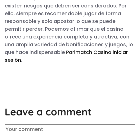
existen riesgos que deben ser considerados. Por
ello, siempre es recomendable jugar de forma
responsable y solo apostar lo que se puede
permitir perder. Podemos afirmar que el casino
ofrece una experiencia completa y atractiva, con
una amplia variedad de bonificaciones y juegos, lo
que hace indispensable
Parimatch Casino iniciar
sesión
.
Leave a comment