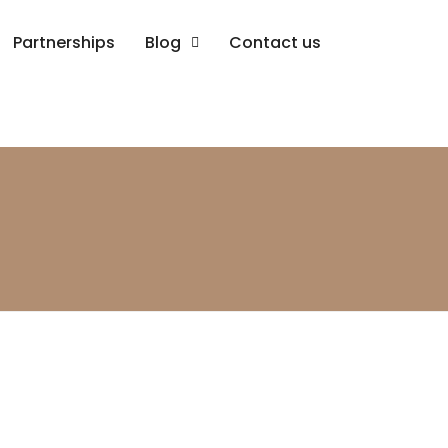
Partnerships
Blog
Contact us