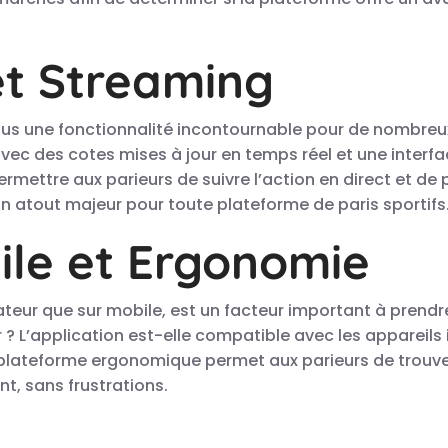
 et Streaming
evenus une fonctionnalité incontournable pour de nombre
vec des cotes mises à jour en temps réel et une interfac
rmettre aux parieurs de suivre l’action en direct et de
un atout majeur pour toute plateforme de paris sportifs
ile et Ergonomie
ateur que sur mobile, est un facteur important à prend
ser ? L’application est-elle compatible avec les appareils
e plateforme ergonomique permet aux parieurs de trouve
nt, sans frustrations.