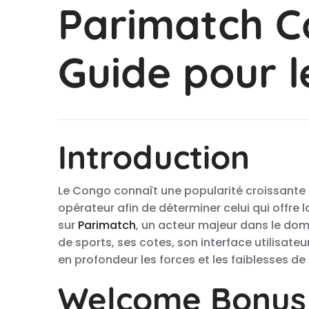
Parimatch C
Guide pour l
Introduction
Le Congo connaît une popularité croissante d
opérateur afin de déterminer celui qui offre 
sur
Parimatch
, un acteur majeur dans le dom
de sports, ses cotes, son interface utilisate
en profondeur les forces et les faiblesses d
Welcome Bonus &