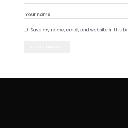
Save my name, email, and website in this b
POST COMMENT