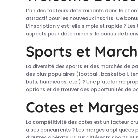
L’un des facteurs déterminants dans le choi
attractif pour les nouveaux inscrits. Ce bon
L’inscription y est-elle simple et rapide ? L
aspects pour déterminer si le bonus de bien
Sports et March
La diversité des sports et des marchés de par
des plus populaires (football, basketball, te
buts, handicaps, etc.) ? Une plateforme pro
options et de trouver des opportunités de pa
Cotes et Marge
La compétitivité des cotes est un facteur cr
à ses concurrents ? Les marges appliquées p
d’autres opérateurs sur différents sports et 