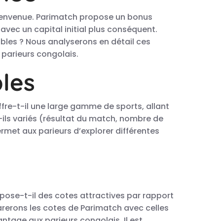
bienvenue. Parimatch propose un bonus
vec un capital initial plus conséquent.
sibles ? Nous analyserons en détail ces
parieurs congolais.
bles
ffre-t-il une large gamme de sports, allant
t-ils variés (résultat du match, nombre de
met aux parieurs d’explorer différentes
opose-t-il des cotes attractives par rapport
rerons les cotes de Parimatch avec celles
ntage aux parieurs congolais. Il est