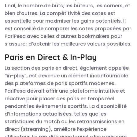
final, le nombre de buts, les buteurs, les corners, et
bien d’autres. La compétitivité des cotes est
essentielle pour maximiser les gains potentiels. Il
est conseillé de comparer les cotes proposées par
PariPesa avec celles d’autres bookmakers pour
s’assurer d’obtenir les meilleures valeurs possibles.
Paris en Direct & In-Play
La section des paris en direct, également appelée
“in-play”, est devenue un élément incontournable
des plateformes de paris sportifs modernes.
PariPesa devrait offrir une plateforme intuitive et
réactive pour placer des paris en temps réel
pendant les événements sportifs. La disponibilité
d’informations actualisées, telles que les
statistiques du match ou les retransmissions en
direct (streaming), améliore l’expérience
utilisateur. La rapidité avec laquelle les paris sont