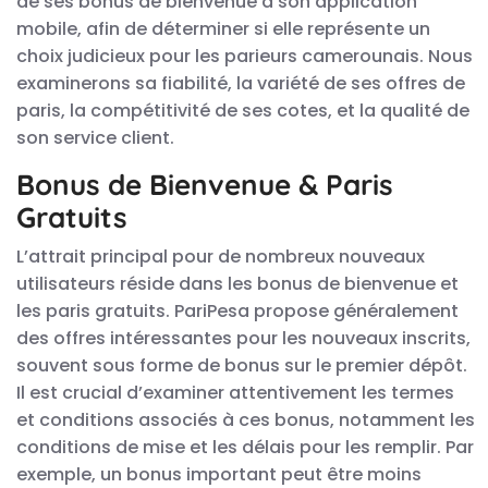
de ses bonus de bienvenue à son application
mobile, afin de déterminer si elle représente un
choix judicieux pour les parieurs camerounais. Nous
examinerons sa fiabilité, la variété de ses offres de
paris, la compétitivité de ses cotes, et la qualité de
son service client.
Bonus de Bienvenue & Paris
Gratuits
L’attrait principal pour de nombreux nouveaux
utilisateurs réside dans les bonus de bienvenue et
les paris gratuits. PariPesa propose généralement
des offres intéressantes pour les nouveaux inscrits,
souvent sous forme de bonus sur le premier dépôt.
Il est crucial d’examiner attentivement les termes
et conditions associés à ces bonus, notamment les
conditions de mise et les délais pour les remplir. Par
exemple, un bonus important peut être moins