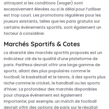
attrayant si les conditions (wager) sont
excessivement élevées ou si le délai pour l’utiliser
est trop court. Les promotions régulières pour les
joueurs existants, telles que les paris gratuits sur
certains événements sportifs, sont également un
facteur à considérer.
Marchés Sportifs & Cotes
La diversité des marchés sportifs proposés est un
indicateur clé de la qualité d’une plateforme de
paris. PariPesa devrait offrir une large gamme de
sports, allant des plus populaires comme le
football, le basketball et le tennis, à des sports plus
niche comme le cricket, le handball ou les sports
d’hiver. La profondeur des marchés disponibles
pour chaque événement est également
importante; par exemple, un match de football
devrait offrir des options de paris sur le résultat