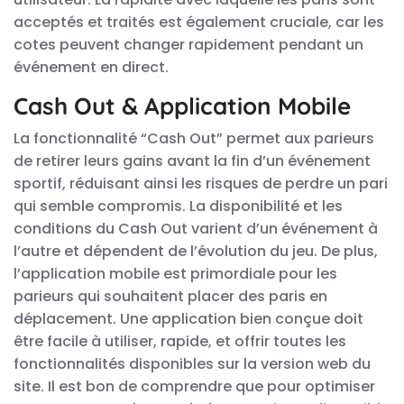
acceptés et traités est également cruciale, car les
cotes peuvent changer rapidement pendant un
événement en direct.
Cash Out & Application Mobile
La fonctionnalité “Cash Out” permet aux parieurs
de retirer leurs gains avant la fin d’un événement
sportif, réduisant ainsi les risques de perdre un pari
qui semble compromis. La disponibilité et les
conditions du Cash Out varient d’un événement à
l’autre et dépendent de l’évolution du jeu. De plus,
l’application mobile est primordiale pour les
parieurs qui souhaitent placer des paris en
déplacement. Une application bien conçue doit
être facile à utiliser, rapide, et offrir toutes les
fonctionnalités disponibles sur la version web du
site. Il est bon de comprendre que pour optimiser