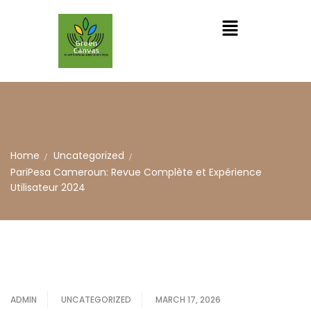
Home
Uncategorized
PariPesa Cameroun: Revue Complète et Expérience
Utilisateur 2024
ADMIN
UNCATEGORIZED
MARCH 17, 2026