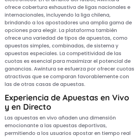
ofrece cobertura exhaustiva de ligas nacionales e
internacionales, incluyendo la liga chilena,
brindando a los apostadores una amplia gama de
opciones para elegir. La plataforma también
ofrece una variedad de tipos de apuestas, como
apuestas simples, combinadas, de sistema y
apuestas especiales. La competitividad de las
cuotas es esencial para maximizar el potencial de
ganancias. Awintura se esfuerza por ofrecer cuotas
atractivas que se comparan favorablemente con
las de otras casas de apuestas.
Experiencia de Apuestas en Vivo
y en Directo
Las apuestas en vivo añaden una dimensión
emocionante a las apuestas deportivas,
permitiendo a los usuarios apostar en tiempo real