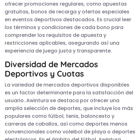
ofrecer promociones regulares, como apuestas
gratuitas, bonos de recarga y ofertas especiales
en eventos deportivos destacados. Es crucial leer
los términos y condiciones de cada bono para
comprender los requisitos de apuesta y
restricciones aplicables, asegurando así una
experiencia de juego justa y transparente.
Diversidad de Mercados
Deportivos y Cuotas
La variedad de mercados deportivos disponibles
es un factor determinante para la satisfacción del
usuario. Awintura se destaca por ofrecer una
amplia selección de deportes, que incluye los más
populares como fútbol, tenis, baloncesto y
carreras de caballos, así como deportes menos
convencionales como voleibol de playa o deportes
electrónicos. En el ámbito del fútbol, Awintura