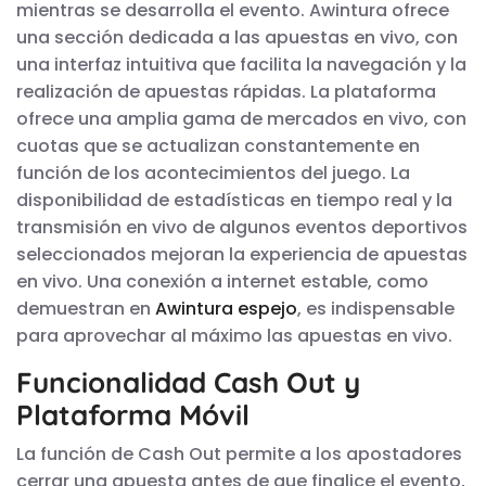
mientras se desarrolla el evento. Awintura ofrece
una sección dedicada a las apuestas en vivo, con
una interfaz intuitiva que facilita la navegación y la
realización de apuestas rápidas. La plataforma
ofrece una amplia gama de mercados en vivo, con
cuotas que se actualizan constantemente en
función de los acontecimientos del juego. La
disponibilidad de estadísticas en tiempo real y la
transmisión en vivo de algunos eventos deportivos
seleccionados mejoran la experiencia de apuestas
en vivo. Una conexión a internet estable, como
demuestran en
Awintura espejo
, es indispensable
para aprovechar al máximo las apuestas en vivo.
Funcionalidad Cash Out y
Plataforma Móvil
La función de Cash Out permite a los apostadores
cerrar una apuesta antes de que finalice el evento,