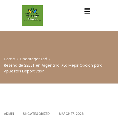
Home
Uncategorized
Reseña de 22BET en Argentina: ¿La Mejor Opción para
Apuestas Deportivas?
ADMIN
UNCATEGORIZED
MARCH 17, 2026