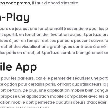
aza code promo
, il faut d’abord s’inscrire.
n-Play
ours de jeu, est une fonctionnalité essentielle pour les
sportif, en fonction de l’évolution du jeu. Sportaza pr
ises à jour en temps réel. Les parieurs peuvent suivre l’
irect et des visualisations graphiques contribue à amélio
 les paris en direct, et Sportaza semble bien gérer cet a
ile App
 pour les parieurs, car elle permet de sécuriser une par
option pour certains paris, offrant aux utilisateurs la p
oit certain. De plus, une application mobile bien conçue
propose une application mobile compatible avec les ap
ication mobile doit permettre aux utilisateurs d’accéder