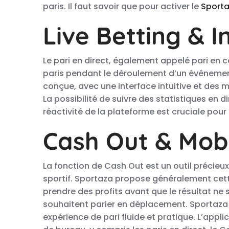
paris. Il faut savoir que pour activer le
Sport
Live Betting & I
Le pari en direct, également appelé pari en c
paris pendant le déroulement d’un événement 
conçue, avec une interface intuitive et des m
La possibilité de suivre des statistiques en d
réactivité de la plateforme est cruciale pour
Cash Out & Mob
La fonction de Cash Out est un outil précieux
sportif. Sportaza propose généralement cette 
prendre des profits avant que le résultat ne s
souhaitent parier en déplacement. Sportaza 
expérience de pari fluide et pratique. L’appl