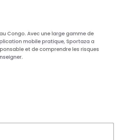
e au Congo. Avec une large gamme de
plication mobile pratique, Sportaza a
esponsable et de comprendre les risques
enseigner.