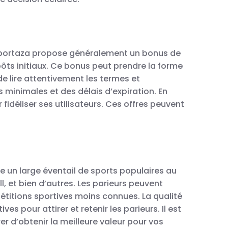
 Sportaza propose généralement un bonus de
pôts initiaux. Ce bonus peut prendre la forme
e lire attentivement les termes et
 minimales et des délais d’expiration. En
idéliser ses utilisateurs. Ces offres peuvent
e un large éventail de sports populaires au
l, et bien d’autres. Les parieurs peuvent
étitions sportives moins connues. La qualité
 pour attirer et retenir les parieurs. Il est
r d’obtenir la meilleure valeur pour vos