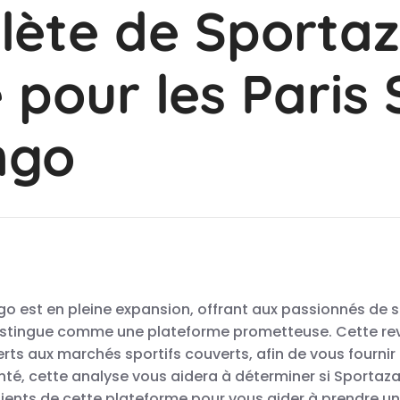
ète de Sportaz
 pour les Paris 
ngo
go est en pleine expansion, offrant aux passionnés de 
istingue comme une plateforme prometteuse. Cette re
rts aux marchés sportifs couverts, afin de vous fourni
té, cette analyse vous aidera à déterminer si Sportaza
nients de cette plateforme pour vous aider à prendre un