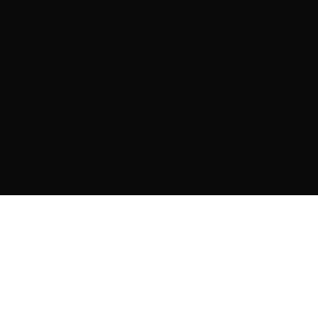
Quic
Home
About
Green Canvas Art And