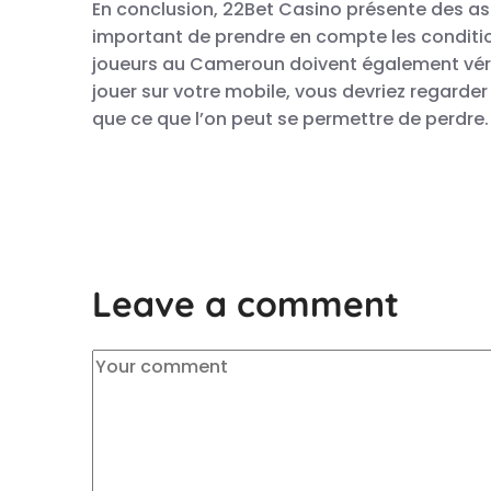
En conclusion, 22Bet Casino présente des aspe
important de prendre en compte les condition
joueurs au Cameroun doivent également vérifie
jouer sur votre mobile, vous devriez regarde
que ce que l’on peut se permettre de perdre.
Leave a comment