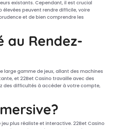
urs existants. Cependant, il est crucial
élevées peuvent rendre difficile, voire
e prudence et de bien comprendre les
té au Rendez-
 une large gamme de jeux, allant des machines
tante, et 22Bet Casino travaille avec des
ez des difficultés à accéder à votre compte,
mmersive?
jeu plus réaliste et interactive. 22Bet Casino