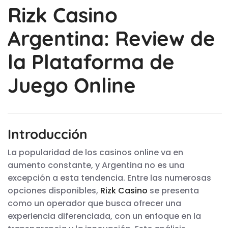
Rizk Casino
Argentina: Review de
la Plataforma de
Juego Online
Introducción
La popularidad de los casinos online va en
aumento constante, y Argentina no es una
excepción a esta tendencia. Entre las numerosas
opciones disponibles,
Rizk Casino
se presenta
como un operador que busca ofrecer una
experiencia diferenciada, con un enfoque en la