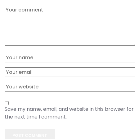
Save my name, email, and website in this browser for
the next time I comment.
POST COMMENT