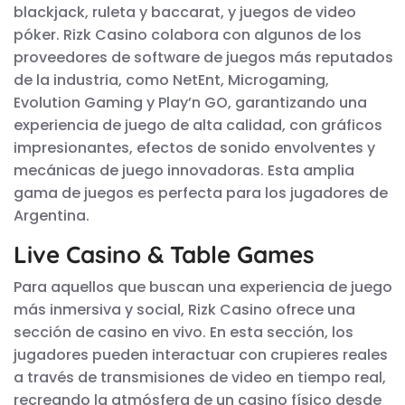
blackjack, ruleta y baccarat, y juegos de video
póker. Rizk Casino colabora con algunos de los
proveedores de software de juegos más reputados
de la industria, como NetEnt, Microgaming,
Evolution Gaming y Play’n GO, garantizando una
experiencia de juego de alta calidad, con gráficos
impresionantes, efectos de sonido envolventes y
mecánicas de juego innovadoras. Esta amplia
gama de juegos es perfecta para los jugadores de
Argentina.
Live Casino & Table Games
Para aquellos que buscan una experiencia de juego
más inmersiva y social, Rizk Casino ofrece una
sección de casino en vivo. En esta sección, los
jugadores pueden interactuar con crupieres reales
a través de transmisiones de video en tiempo real,
recreando la atmósfera de un casino físico desde