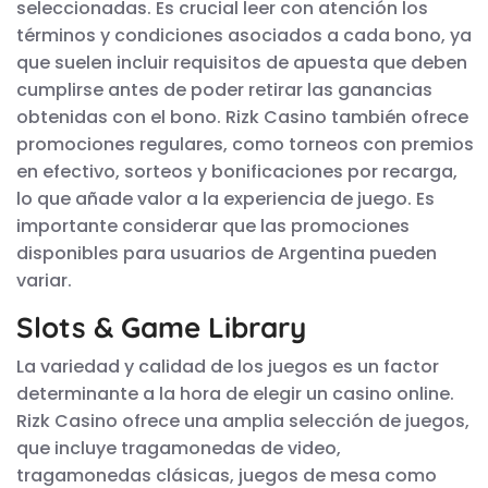
seleccionadas. Es crucial leer con atención los
términos y condiciones asociados a cada bono, ya
que suelen incluir requisitos de apuesta que deben
cumplirse antes de poder retirar las ganancias
obtenidas con el bono. Rizk Casino también ofrece
promociones regulares, como torneos con premios
en efectivo, sorteos y bonificaciones por recarga,
lo que añade valor a la experiencia de juego. Es
importante considerar que las promociones
disponibles para usuarios de Argentina pueden
variar.
Slots & Game Library
La variedad y calidad de los juegos es un factor
determinante a la hora de elegir un casino online.
Rizk Casino ofrece una amplia selección de juegos,
que incluye tragamonedas de video,
tragamonedas clásicas, juegos de mesa como