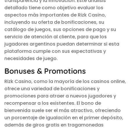
transparencia y la innovación. Este análisis
detallado tiene como objetivo evaluar los
aspectos más importantes de Rizk Casino,
incluyendo su oferta de bonificaciones, su
catálogo de juegos, sus opciones de pago y su
servicio de atención al cliente, para que los
jugadores argentinos puedan determinar si esta
plataforma cumple con sus expectativas y
necesidades de juego.
Bonuses & Promotions
Rizk Casino, como la mayoría de los casinos online,
ofrece una variedad de bonificaciones y
promociones para atraer a nuevos jugadores y
recompensar a los existentes. El bono de
bienvenida suele ser el más atractivo, ofreciendo
un porcentaje de igualación en el primer depósito,
además de giros gratis en tragamonedas