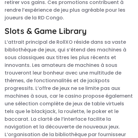
retirer vos gains. Ces promotions contribuent à
rendre l’expérience de jeu plus agréable pour les
joueurs de la RD Congo.
Slots & Game Library
L’attrait principal de RollXO réside dans sa vaste
bibliothèque de jeux, qui s’étend des machines à
sous classiques aux titres les plus récents et
innovants. Les amateurs de machines à sous
trouveront leur bonheur avec une multitude de
thèmes, de fonctionnalités et de jackpots
progressifs. L’offre de jeux ne se limite pas aux
machines à sous, car le casino propose également
une sélection complète de jeux de table virtuels
tels que le blackjack, la roulette, le poker et le
baccarat. La clarté de l’interface facilite la
navigation et la découverte de nouveaux jeux.
L’organisation de la bibliothèque par fournisseur