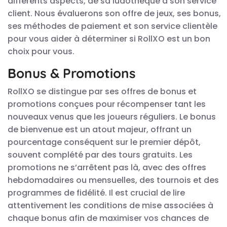
différents aspects, de sa ludothèque à son service
client. Nous évaluerons son offre de jeux, ses bonus,
ses méthodes de paiement et son service clientèle
pour vous aider à déterminer si RollXO est un bon
choix pour vous.
Bonus & Promotions
RollXO se distingue par ses offres de bonus et
promotions conçues pour récompenser tant les
nouveaux venus que les joueurs réguliers. Le bonus
de bienvenue est un atout majeur, offrant un
pourcentage conséquent sur le premier dépôt,
souvent complété par des tours gratuits. Les
promotions ne s’arrêtent pas là, avec des offres
hebdomadaires ou mensuelles, des tournois et des
programmes de fidélité. Il est crucial de lire
attentivement les conditions de mise associées à
chaque bonus afin de maximiser vos chances de