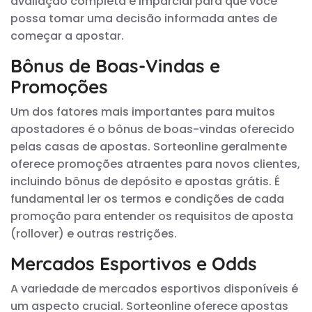
avaliação completa e imparcial para que você
possa tomar uma decisão informada antes de
começar a apostar.
Bônus de Boas-Vindas e
Promoções
Um dos fatores mais importantes para muitos
apostadores é o bônus de boas-vindas oferecido
pelas casas de apostas. Sorteonline geralmente
oferece promoções atraentes para novos clientes,
incluindo bônus de depósito e apostas grátis. É
fundamental ler os termos e condições de cada
promoção para entender os requisitos de aposta
(rollover) e outras restrições.
Mercados Esportivos e Odds
A variedade de mercados esportivos disponíveis é
um aspecto crucial. Sorteonline oferece apostas