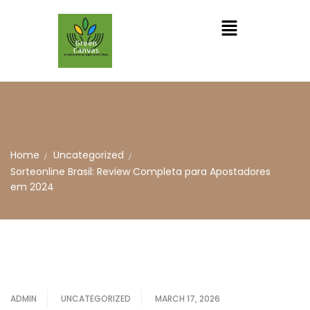
Home
Uncategorized
Sorteonline Brasil: Review Completa para Apostadores
em 2024
ADMIN
UNCATEGORIZED
MARCH 17, 2026