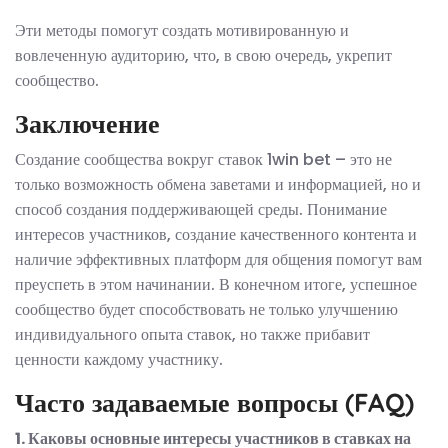
Эти методы помогут создать мотивированную и
вовлеченную аудиторию, что, в свою очередь, укрепит
сообщество.
Заключение
Создание сообщества вокруг ставок 1win bet – это не
только возможность обмена заветами и информацией, но и
способ создания поддерживающей среды. Понимание
интересов участников, создание качественного контента и
наличие эффективных платформ для общения помогут вам
преуспеть в этом начинании. В конечном итоге, успешное
сообщество будет способствовать не только улучшению
индивидуального опыта ставок, но также прибавит
ценности каждому участнику.
Часто задаваемые вопросы (FAQ)
1. Каковы основные интересы участников в ставках на