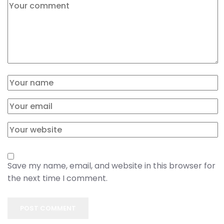
Save my name, email, and website in this browser for
the next time I comment.
POST COMMENT