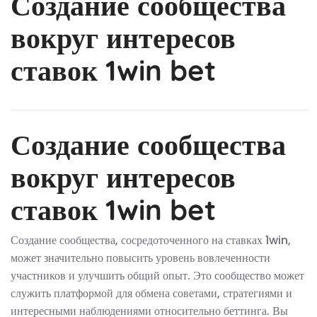
Создание сообщества
вокруг интересов
ставок 1win bet
Создание сообщества
вокруг интересов
ставок 1win bet
Создание сообщества, сосредоточенного на ставках 1win,
может значительно повысить уровень вовлеченности
участников и улучшить общий опыт. Это сообщество может
служить платформой для обмена советами, стратегиями и
интересными наблюдениями относительно беттинга. Вы