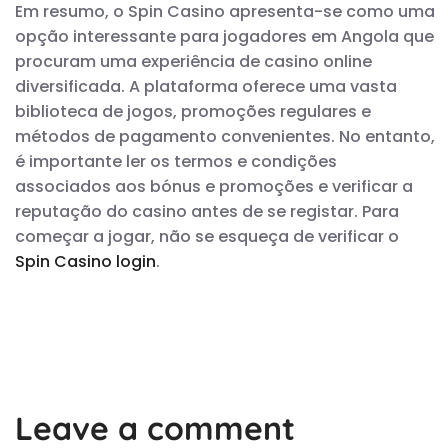
Em resumo, o Spin Casino apresenta-se como uma
opção interessante para jogadores em Angola que
procuram uma experiência de casino online
diversificada. A plataforma oferece uma vasta
biblioteca de jogos, promoções regulares e
métodos de pagamento convenientes. No entanto,
é importante ler os termos e condições
associados aos bónus e promoções e verificar a
reputação do casino antes de se registar. Para
começar a jogar, não se esqueça de verificar o
Spin Casino login
.
Leave a comment