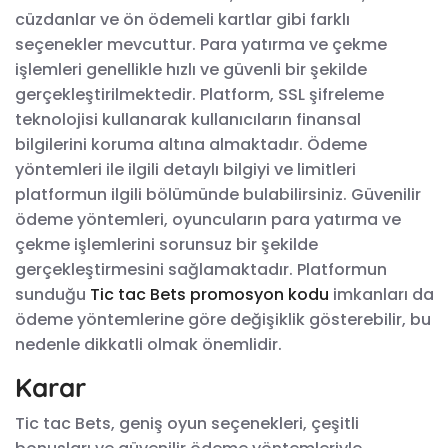
cüzdanlar ve ön ödemeli kartlar gibi farklı
seçenekler mevcuttur. Para yatırma ve çekme
işlemleri genellikle hızlı ve güvenli bir şekilde
gerçekleştirilmektedir. Platform, SSL şifreleme
teknolojisi kullanarak kullanıcıların finansal
bilgilerini koruma altına almaktadır. Ödeme
yöntemleri ile ilgili detaylı bilgiyi ve limitleri
platformun ilgili bölümünde bulabilirsiniz. Güvenilir
ödeme yöntemleri, oyuncuların para yatırma ve
çekme işlemlerini sorunsuz bir şekilde
gerçekleştirmesini sağlamaktadır. Platformun
sunduğu
Tic tac Bets promosyon kodu
imkanları da
ödeme yöntemlerine göre değişiklik gösterebilir, bu
nedenle dikkatli olmak önemlidir.
Karar
Tic tac Bets, geniş oyun seçenekleri, çeşitli