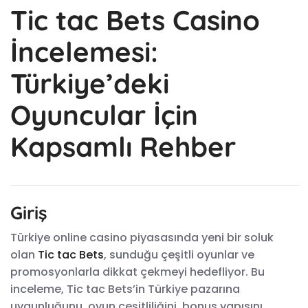
Tic tac Bets Casino
İncelemesi:
Türkiye’deki
Oyuncular İçin
Kapsamlı Rehber
Giriş
Türkiye online casino piyasasında yeni bir soluk
olan
Tic tac Bets
, sunduğu çeşitli oyunlar ve
promosyonlarla dikkat çekmeyi hedefliyor. Bu
inceleme, Tic tac Bets’in Türkiye pazarına
uygunluğunu, oyun çeşitliliğini, bonus yapısını,