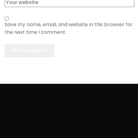
Save my name, email, and website in this browser for
the next time I comment.
POST COMMENT