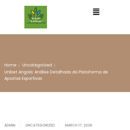
Home
Uncategorized
Unibet Angola: Análise Detalhada da Plataforma de
Apostas Esportivas
ADMIN
UNCATEGORIZED
MARCH 17, 2026