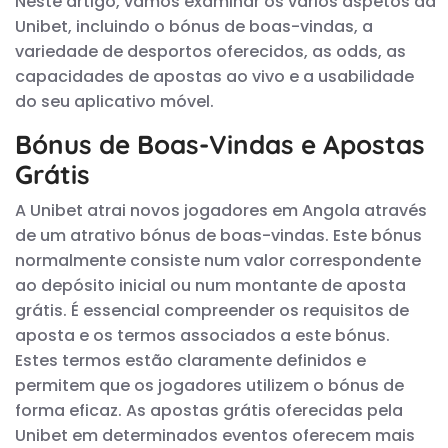
Neste artigo, vamos examinar os vários aspetos da
Unibet, incluindo o bónus de boas-vindas, a
variedade de desportos oferecidos, as odds, as
capacidades de apostas ao vivo e a usabilidade
do seu aplicativo móvel.
Bónus de Boas-Vindas e Apostas
Grátis
A Unibet atrai novos jogadores em Angola através
de um atrativo bónus de boas-vindas. Este bónus
normalmente consiste num valor correspondente
ao depósito inicial ou num montante de aposta
grátis. É essencial compreender os requisitos de
aposta e os termos associados a este bónus.
Estes termos estão claramente definidos e
permitem que os jogadores utilizem o bónus de
forma eficaz. As apostas grátis oferecidas pela
Unibet em determinados eventos oferecem mais