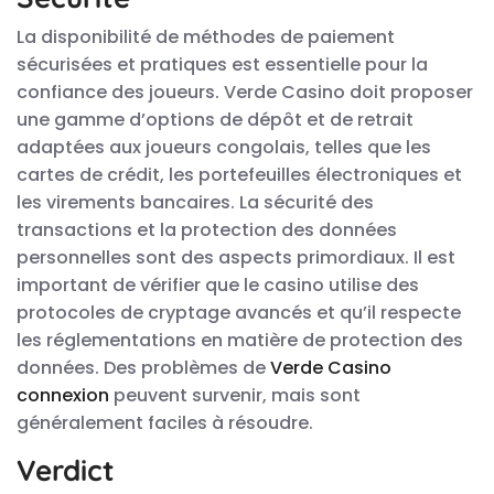
La disponibilité de méthodes de paiement
sécurisées et pratiques est essentielle pour la
confiance des joueurs. Verde Casino doit proposer
une gamme d’options de dépôt et de retrait
adaptées aux joueurs congolais, telles que les
cartes de crédit, les portefeuilles électroniques et
les virements bancaires. La sécurité des
transactions et la protection des données
personnelles sont des aspects primordiaux. Il est
important de vérifier que le casino utilise des
protocoles de cryptage avancés et qu’il respecte
les réglementations en matière de protection des
données. Des problèmes de
Verde Casino
connexion
peuvent survenir, mais sont
généralement faciles à résoudre.
Verdict