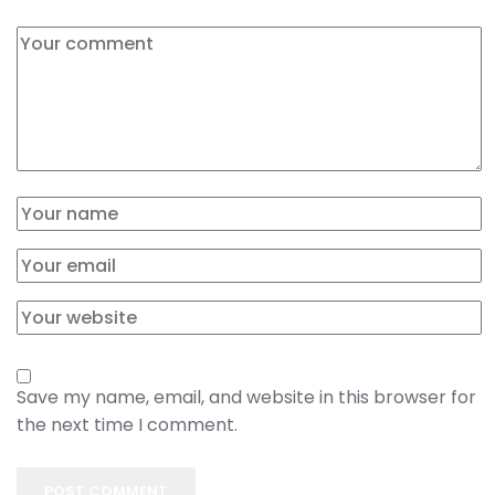
Save my name, email, and website in this browser for
the next time I comment.
POST COMMENT