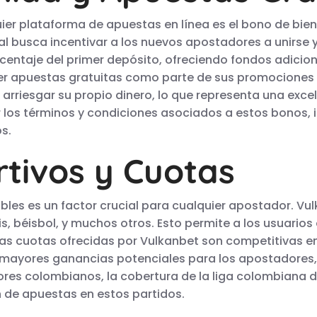
uier plataforma de apuestas en línea es el bono de bie
ial busca incentivar a los nuevos apostadores a unirse y
entaje del primer depósito, ofreciendo fondos adicion
er apuestas gratuitas como parte de sus promociones 
n arriesgar su propio dinero, lo que representa una exc
 los términos y condiciones asociados a estos bonos, i
s.
tivos y Cuotas
bles es un factor crucial para cualquier apostador. V
is, béisbol, y muchos otros. Esto permite a los usuari
 Las cuotas ofrecidas por Vulkanbet son competitivas
 mayores ganancias potenciales para los apostadores,
dores colombianos, la cobertura de la liga colombiana 
 de apuestas en estos partidos.