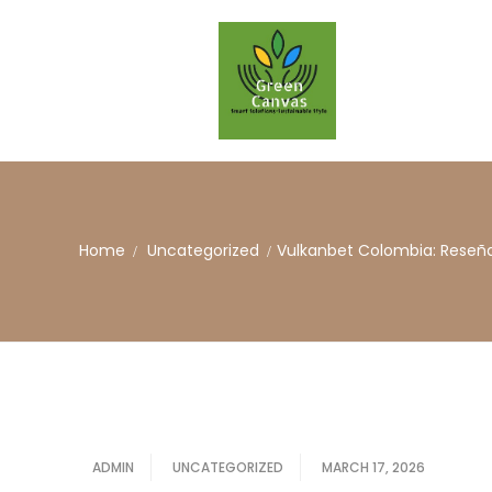
Home
Uncategorized
Vulkanbet Colombia: Reseñ
ADMIN
UNCATEGORIZED
MARCH 17, 2026