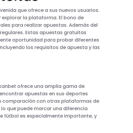
nvenida que ofrece a sus nuevos usuarios.
 explorar la plataforma. El bono de
ales para realizar apuestas. Además del
regulares. Estas apuestas gratuitas
elente oportunidad para probar diferentes
ncluyendo los requisitos de apuesta y las
ulkanbet ofrece una amplia gama de
os encontrar apuestas en sus deportes
 en comparación con otras plataformas de
 lo que puede marcar una diferencia
de fútbol es especialmente importante, y