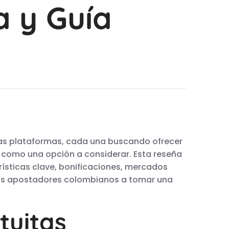
a y Guía
osas plataformas, cada una buscando ofrecer
 como una opción a considerar. Esta reseña
ísticas clave, bonificaciones, mercados
 los apostadores colombianos a tomar una
tuitas