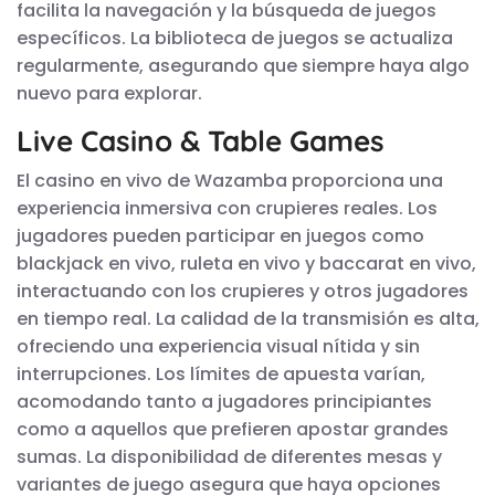
facilita la navegación y la búsqueda de juegos
específicos. La biblioteca de juegos se actualiza
regularmente, asegurando que siempre haya algo
nuevo para explorar.
Live Casino & Table Games
El casino en vivo de Wazamba proporciona una
experiencia inmersiva con crupieres reales. Los
jugadores pueden participar en juegos como
blackjack en vivo, ruleta en vivo y baccarat en vivo,
interactuando con los crupieres y otros jugadores
en tiempo real. La calidad de la transmisión es alta,
ofreciendo una experiencia visual nítida y sin
interrupciones. Los límites de apuesta varían,
acomodando tanto a jugadores principiantes
como a aquellos que prefieren apostar grandes
sumas. La disponibilidad de diferentes mesas y
variantes de juego asegura que haya opciones