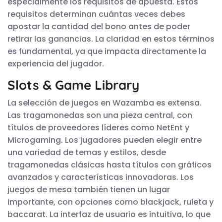
especialmente los requisitos de apuesta. Estos
requisitos determinan cuántas veces debes
apostar la cantidad del bono antes de poder
retirar las ganancias. La claridad en estos términos
es fundamental, ya que impacta directamente la
experiencia del jugador.
Slots & Game Library
La selección de juegos en Wazamba es extensa.
Las tragamonedas son una pieza central, con
títulos de proveedores líderes como NetEnt y
Microgaming. Los jugadores pueden elegir entre
una variedad de temas y estilos, desde
tragamonedas clásicas hasta títulos con gráficos
avanzados y características innovadoras. Los
juegos de mesa también tienen un lugar
importante, con opciones como blackjack, ruleta y
baccarat. La interfaz de usuario es intuitiva, lo que