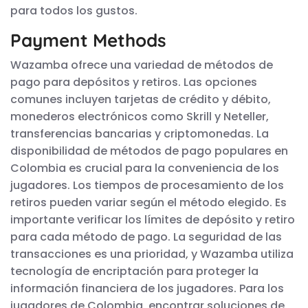
para todos los gustos.
Payment Methods
Wazamba ofrece una variedad de métodos de
pago para depósitos y retiros. Las opciones
comunes incluyen tarjetas de crédito y débito,
monederos electrónicos como Skrill y Neteller,
transferencias bancarias y criptomonedas. La
disponibilidad de métodos de pago populares en
Colombia es crucial para la conveniencia de los
jugadores. Los tiempos de procesamiento de los
retiros pueden variar según el método elegido. Es
importante verificar los límites de depósito y retiro
para cada método de pago. La seguridad de las
transacciones es una prioridad, y Wazamba utiliza
tecnología de encriptación para proteger la
información financiera de los jugadores. Para los
jugadores de Colombia, encontrar soluciones de